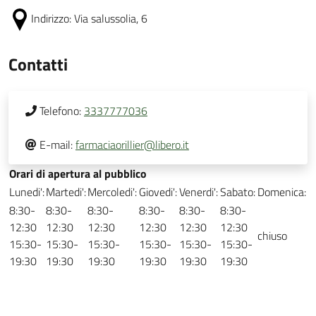
Indirizzo:
Via salussolia, 6
Contatti
Telefono:
3337777036
E-mail:
farmaciaorillier@libero.it
Orari di apertura al pubblico
Lunedi':
Martedi':
Mercoledi':
Giovedi':
Venerdi':
Sabato:
Domenica:
8:30-
8:30-
8:30-
8:30-
8:30-
8:30-
12:30
12:30
12:30
12:30
12:30
12:30
chiuso
15:30-
15:30-
15:30-
15:30-
15:30-
15:30-
19:30
19:30
19:30
19:30
19:30
19:30