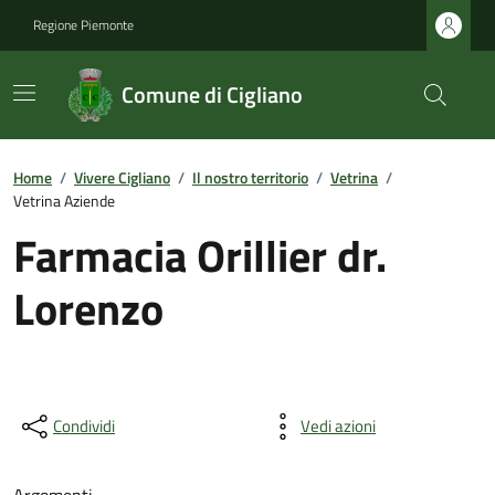
Regione Piemonte
Comune di Cigliano
Home
/
Vivere Cigliano
/
Il nostro territorio
/
Vetrina
/
Vetrina Aziende
Farmacia Orillier dr.
Lorenzo
Condividi
Vedi azioni