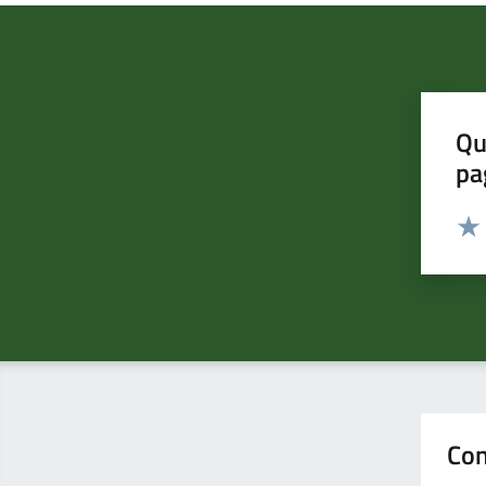
Qu
pa
Valut
Valu
Con