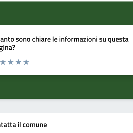
anto sono chiare le informazioni su questa
gina?
a da 1 a 5 stelle la pagina
ta 1 stelle su 5
Valuta 2 stelle su 5
Valuta 3 stelle su 5
Valuta 4 stelle su 5
Valuta 5 stelle su 5
tatta il comune