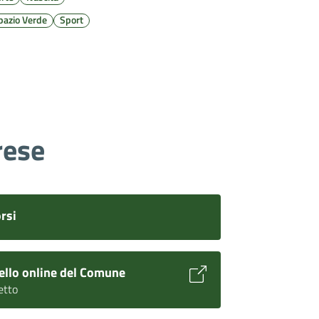
pazio Verde
Sport
rese
rsi
ello online del Comune
retto