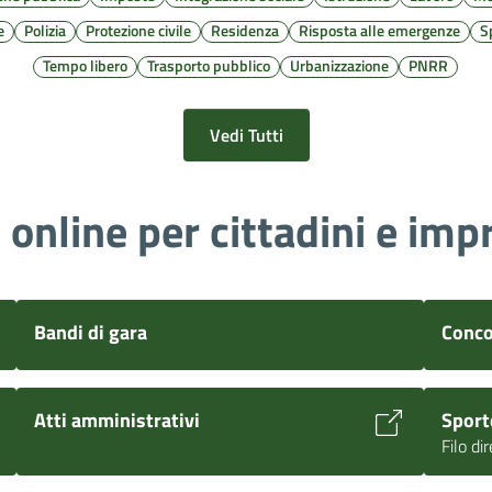
e
Polizia
Protezione civile
Residenza
Risposta alle emergenze
S
Tempo libero
Trasporto pubblico
Urbanizzazione
PNRR
Vedi Tutti
i online per cittadini e imp
Bandi di gara
Conco
Atti amministrativi
Sport
Filo di