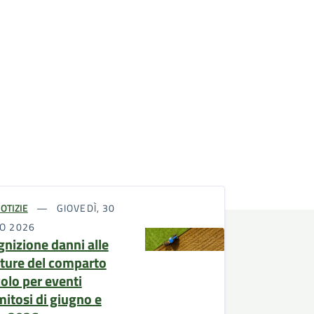
OTIZIE
GIOVEDÌ, 30
IO 2026
gnizione danni alle
tture del comparto
colo per eventi
mitosi di giugno e