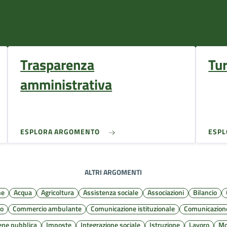
Trasparenza
Tu
amministrativa
ESPLORA ARGOMENTO
ESP
ALTRI ARGOMENTI
ne
Acqua
Agricoltura
Assistenza sociale
Associazioni
Bilancio
to
Commercio ambulante
Comunicazione istituzionale
Comunicazione
iene pubblica
Imposte
Integrazione sociale
Istruzione
Lavoro
Mo