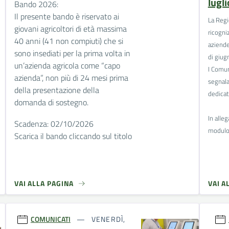
lugl
Bando 2026:
Il presente bando è riservato ai
La Regi
giovani agricoltori di età massima
ricogni
40 anni (41 non compiuti) che si
aziende
sono insediati per la prima volta in
di giug
un’azienda agricola come “capo
I Comun
azienda”, non più di 24 mesi prima
segnalaz
della presentazione della
dedicat
domanda di sostegno.
In alle
Scadenza: 02/10/2026
modulo 
Scarica il bando cliccando sul titolo
VAI ALLA PAGINA
VAI A
COMUNICATI
VENERDÌ,