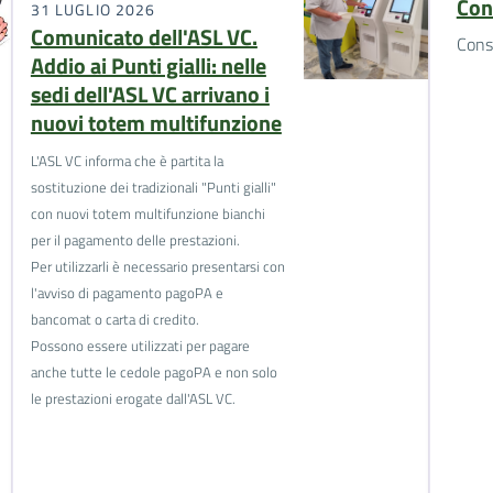
Con
31 LUGLIO 2026
Comunicato dell'ASL VC.
Cons
Addio ai Punti gialli: nelle
sedi dell'ASL VC arrivano i
nuovi totem multifunzione
L'ASL VC informa che è partita la
sostituzione dei tradizionali "Punti gialli"
con nuovi totem multifunzione bianchi
per il pagamento delle prestazioni.
Per utilizzarli è necessario presentarsi con
l'avviso di pagamento pagoPA e
bancomat o carta di credito.
Possono essere utilizzati per pagare
anche tutte le cedole pagoPA e non solo
le prestazioni erogate dall'ASL VC.