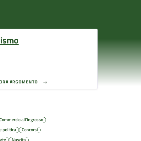
rismo
LORA ARGOMENTO
Commercio all'ingrosso
 politica
Concorsi
rte
Nascita