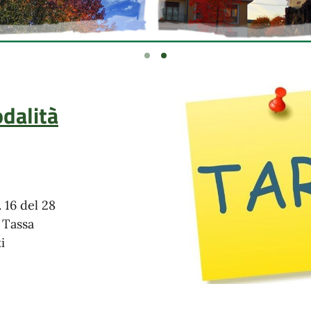
odalità
 16 del 28
a Tassa
i