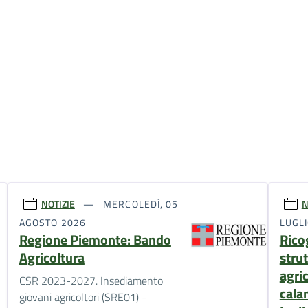
NOTIZIE
MERCOLEDÌ, 05
N
AGOSTO 2026
LUGL
Regione Piemonte: Bando
Rico
Agricoltura
stru
agri
CSR 2023-2027. Insediamento
cala
giovani agricoltori (SRE01) -